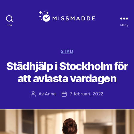
Sök
Meny
Missmadde.se
Kategorier
STÄD
Städhjälp i Stockholm för
att avlasta vardagen
Av
Anna
7 februari, 2022
Inläggsförfattare
Inläggsdatum