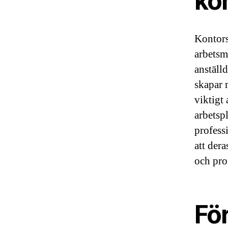
ko
Kontors
arbetsm
anställ
skapar 
viktigt 
arbetsp
profess
att der
och pro
Fö