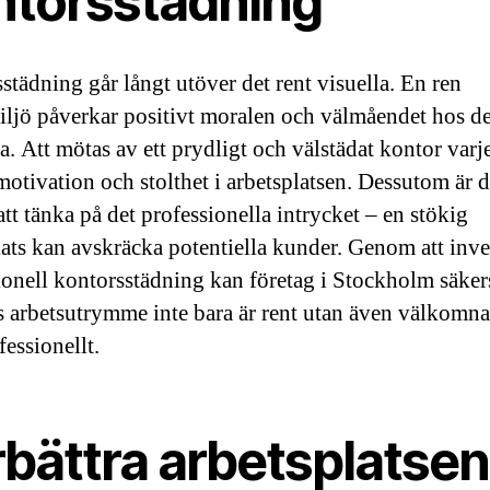
ntorsstädning
städning går långt utöver det rent visuella. En ren
iljö påverkar positivt moralen och välmåendet hos d
da. Att mötas av ett prydligt och välstädat kontor varj
motivation och stolthet i arbetsplatsen. Dessutom är d
att tänka på det professionella intrycket – en stökig
lats kan avskräcka potentiella kunder. Genom att inves
ionell kontorsstädning kan företag i Stockholm säkers
as arbetsutrymme inte bara är rent utan även välkomn
fessionellt.
rbättra arbetsplatse