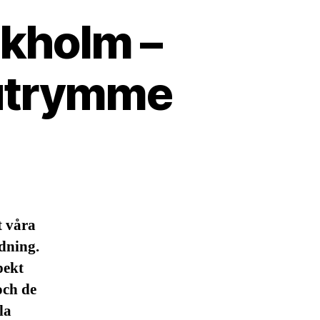
ckholm –
sutrymme
t våra
dning.
pekt
och de
la