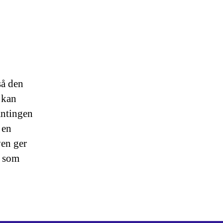
så den
 kan
Antingen
 en
ven ger
r som