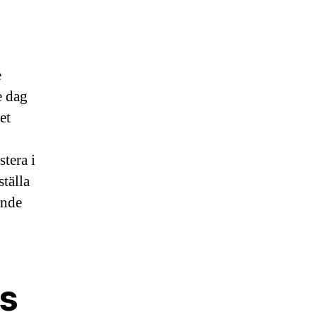
e
e dag
et
tera i
tälla
ande
ns