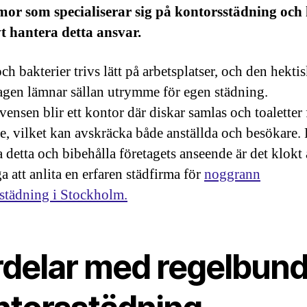
mor som specialiserar sig på kontorsstädning och
vt hantera detta ansvar.
h bakterier trivs lätt på arbetsplatser, och den hekti
agen lämnar sällan utrymme för egen städning.
ensen blir ett kontor där diskar samlas och toaletter 
e, vilket kan avskräcka både anställda och besökare. 
 detta och bibehålla företagets anseende är det klokt 
a att anlita en erfaren städfirma för
noggrann
städning i Stockholm.
rdelar med regelbun