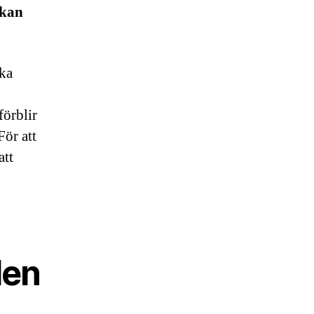
 kan
ska
förblir
För att
att
den