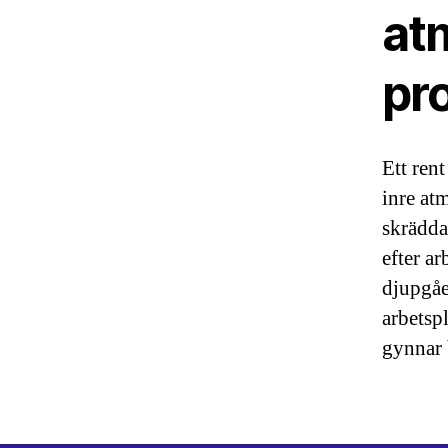
at
pro
Ett rent
inre at
skrädda
efter ar
djupgåe
arbetsp
gynnar 