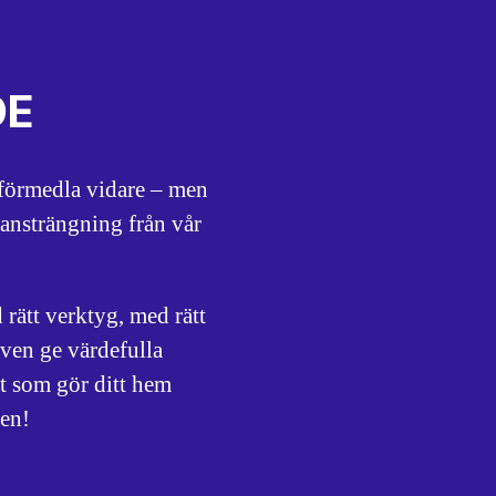
DE
l förmedla vidare – men
 ansträngning från vår
 rätt verktyg, med rätt
även ge värdefulla
t som gör ditt hem
en!