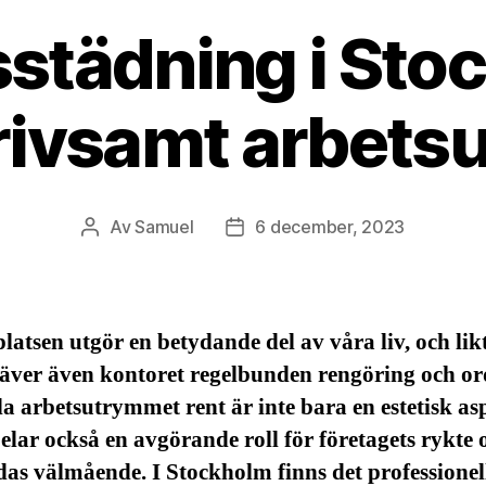
städning i Sto
 trivsamt arbet
Av
Samuel
6 december, 2023
Inläggsförfattare
Inläggsdatum
latsen utgör en betydande del av våra liv, och lik
äver även kontoret regelbunden rengöring och or
la arbetsutrymmet rent är inte bara en estetisk as
elar också en avgörande roll för företagets rykte 
das välmående. I Stockholm finns det professionel