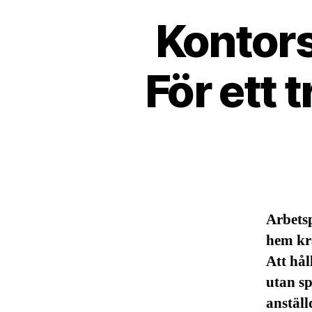
Kontors
För ett
Arbetsp
hem kr
Att hål
utan sp
anställ