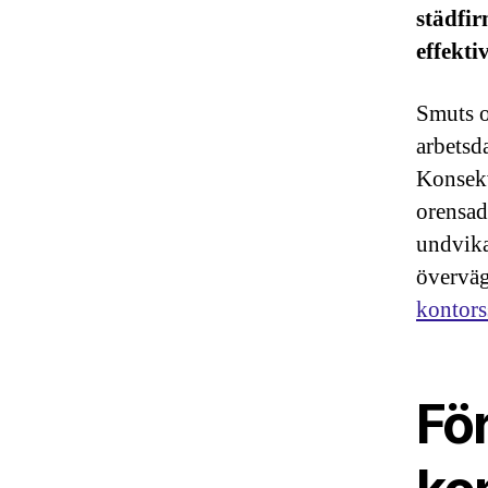
städfir
effekti
Smuts oc
arbetsd
Konsekv
orensad
undvika
överväg
kontors
Fö