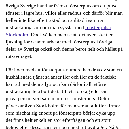
övriga Sverige handlar främst fönsterputs om att putsa
fönster i lägre hus, villor eller radhus och därför blir man
heller inte lika eftertraktad och anlitad i samma
utsträckning som om man sysslat med
fönsterputs i
Stockholm
. Dock så kan man se att det även skett en
ljusning för de som arbetar med fönsterputs i övriga
delar av Sverige också och denna beror helt och hållet på
rut-avdraget.
För i och med att fönsterputs numera kan dras av som en
hushållsnära tjänst så anser fler och fler att de faktiskt
har råd med denna lyx och kan därför i allt större
utsträckning leja bort detta till ett företag eller en
privatperson verksam inom just fönsterputs. Detta
påverkar även Stockholm där man ser att allt fler firmor
som nischat sig enbart på fönsterputs börjat dyka upp –
det finns helt enkelt en stor efterfrågan och ett stort
behov efter dessa tjänster i och med rut-avdraget. Något