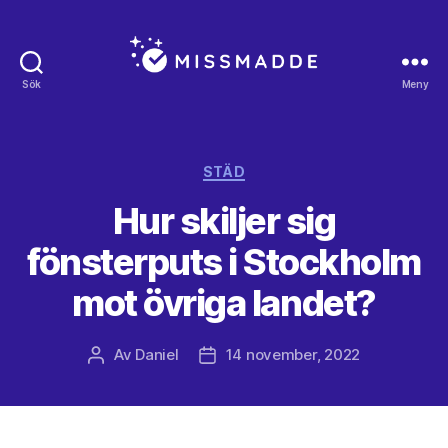
Sök
Meny
Missmadde.se
Kategorier
STÄD
Hur skiljer sig
fönsterputs i Stockholm
mot övriga landet?
Av
Daniel
14 november, 2022
Inläggsförfattare
Inläggsdatum