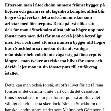
Eftersom man i Stockholm numera främst bygger på
höjden och gärna ser att lägenhetskomplex alltså blir
högre så påverkar detta också människor som
arbetar med fönsterputs. Detta på två olika sätt –
dels får man i Stockholm alltså jobba högre upp med
fönsterputs men dels får man också jobba betydligt
mer. För i och med att man numera bygger allt högre
hus i Stockholm så innebär detta att vanliga
människor helt enkelt inte vågar sig på fönsterputs
längre – man tycker att riskerna blivit för stora och
därför lejer man ut sin fönsterputs till ett företag
istället.
Detta kan man också förstå, att offra livet för att få rena
fönster är det definitivt inte värt och då det dessutom
finns specialister inom just fönsterputs så är ofta valet
väldigt enkelt – detta sker dock främst i Stockholm och
kanske i andra större städer som Malmö och Göteborg. I