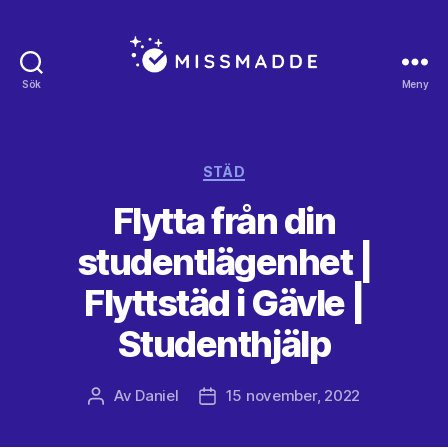
Sök
Meny
Missmadde.se
Kategorier
STÄD
Flytta från din
studentlägenhet |
Flyttstäd i Gävle |
Studenthjälp
Av
Daniel
15 november, 2022
Inläggsförfattare
Inläggsdatum